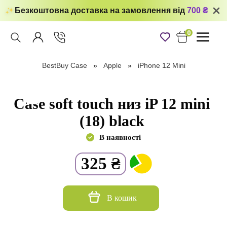
Безкоштовна доставка на замовлення від
700 ₴
0
Toggle
navigati
BestBuy Case
Apple
iPhone 12 Mini
Case soft touch низ iP 12 mini
(18) black
В наявності
325
₴
В кошик