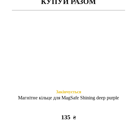
КУПУЙ РАЗОМ
Закінчується
Закінчується
Shadow Matt iPhone 12 mini
Shadow Matt iPhone 12 mini
spearmint
yellow
225
225
₴
₴
Закінчується
Магнітне кільце для MagSafe Shining deep purple
135
₴