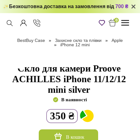
Безкоштовна доставка на замовлення від
700 ₴
0
Toggle
navigati
BestBuy Case
Захисне скло та плівки
Apple
iPhone 12 mini
Скло для камери Proove
ACHILLES iPhone 11/12/12
mini silver
В наявності
350
₴
В кошик