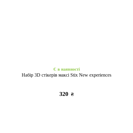
Є в наявності
Закінчується
Shadow Matt Metal Buttons
Shadow Matt Metal Buttons
MagSafe iPhone 15+ black
MagSafe iPhone 15+ dark
violet
495
495
₴
₴
Є в наявності
Набір 3D стікерів максі Stix New experiences
320
₴
Закінчується
Закінчується
Case soft touch низ iP 15+ (05)
Case soft touch низ iP 15+ (08)