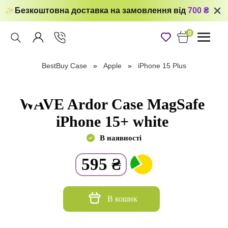
Безкоштовна доставка на замовлення від
700 ₴
0
Toggle
navigati
BestBuy Case
Apple
iPhone 15 Plus
WAVE Ardor Case MagSafe
iPhone 15+ white
В наявності
595
₴
В кошик