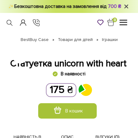
Безкоштовна доставка на замовлення від
700 ₴
0
Toggle
navigati
BestBuy Case
Товари для дітей
Іграшки
Статуетка unicorn with heart
В наявності
175
₴
В кошик
(0)
НАЯВНІСТЬ В
ОПИС
ВІДГУКИ