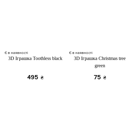
Є в наявності
Є в наявності
3D Іграшка Toothless black
3D Іграшка Christmas tree
green
495
75
₴
₴