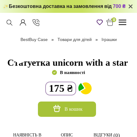
Безкоштовна доставка на замовлення від
700 ₴
0
Toggle
navigati
BestBuy Case
Товари для дітей
Іграшки
Статуетка unicorn with a star
В наявності
175
₴
В кошик
(0)
НАЯВНІСТЬ В
ОПИС
ВІДГУКИ