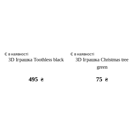
Є в наявності
Є в наявності
3D Іграшка Toothless black
3D Іграшка Christmas tree
green
495
75
₴
₴