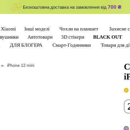
700 ₴
Безкоштовна доставка на замовлення від
Xiaomi
Інші моделі
Чохли на планшет
Захисне с
вушники
Автотовари
3D стікери
BLACK OUT
k
ДЛЯ БЛОГЕРА
Смарт-Годинники
Товари для д
С
iPhone 12 mini
i