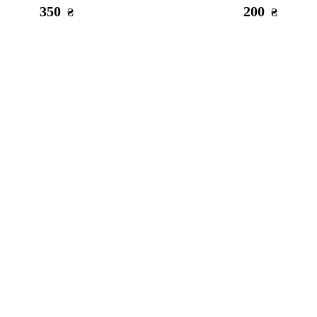
350
200
₴
₴
ється
Є в наявності
5D ТП iPhone 12 mini clear +
Скло 5D ТП iPhone 12 mini 
сетка динамик
220
220
₴
₴