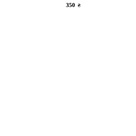
350
₴
Є в наявності
Закінчу
Скло 3D ТП Анти-шпіон iPhone 12
Скло 
mini Black
249
₴