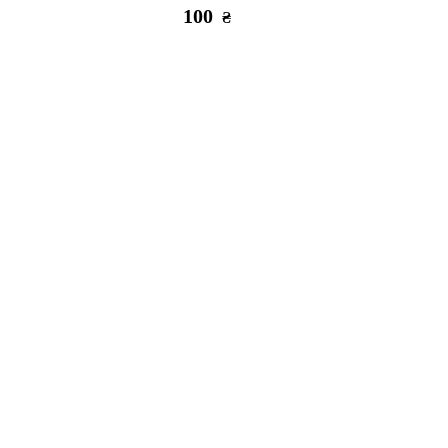
100
₴
Немає в наявності
black
Стекло Happy Mobile iPhone 12 mini
120
₴