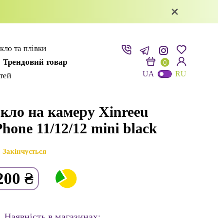
кло та плівки
Трендовий товар
0
UA
RU
ітей
кло на камеру Xinreeu
Phone 11/12/12 mini black
Закінчується
200
₴
Наявність в магазинах: