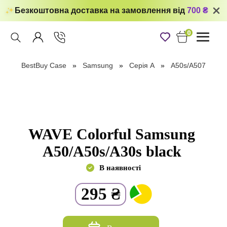
Безкоштовна доставка на замовлення від
700 ₴
0
Toggle
navigati
BestBuy Case
Samsung
Серія А
A50s/A507
WAVE Colorful Samsung
A50/A50s/A30s black
В наявності
295
₴