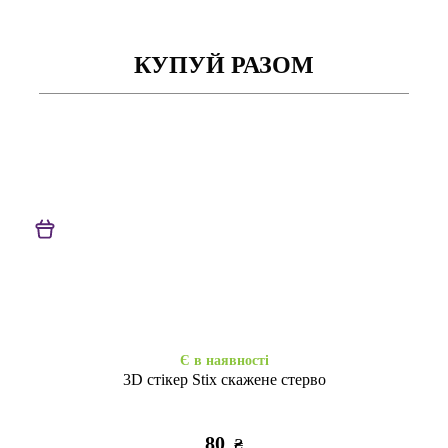
КУПУЙ РАЗОМ
Є в наявності
Є в наявності
Книжка Aspor Samsung
Книжка Aspor Samsung
A50/A50s/A30s Gold
A50/A50s/A30s Red
295
295
₴
₴
Є в наявності
3D стікер Stix скажене стерво
80
₴