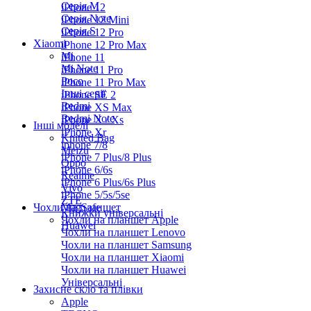
Серiя M
iPhone 12
Серія Note
iPhone 12 Mini
Серія S
iPhone 12 Pro
Xiaomi
iPhone 12 Pro Max
Mi
iPhone 11
Mi Note
iPhone 11 Pro
Poco
iPhone 11 Pro Max
Інші серії
iPhone SE 2
Redmi
iPhone XS Max
Redmi Note
iPhone X / Xs
Інші моделі
iPhone Xr
Knitted Bag
iphone 7/8
Meizu
iPhone 7 Plus/8 Plus
Oppo
iPhone 6/6s
Realme
iPhone 6 Plus/6s Plus
Vivo
iPhone 5/5s/5se
ZTE
Чохли на планшет
MagSafe
Книжки універсальні
Чохли на планшет Apple
Huawei
Чохли на планшет Lenovo
Чохли на планшет Samsung
Чохли на планшет Xiaomi
Чохли на планшет Huawei
Універсальні
Захисне скло та плівки
Apple