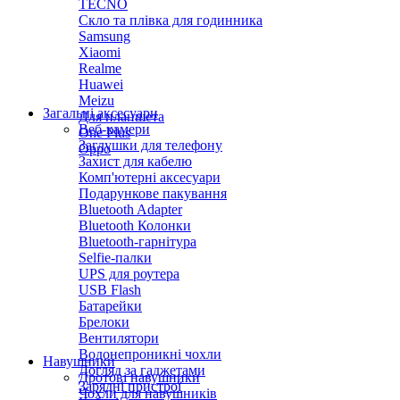
TECNO
Скло та плівка для годинника
Samsung
Xiaomi
Realme
Huawei
Meizu
Загальні аксесуари
Для планшета
Веб-камери
One Plus
Заглушки для телефону
Oppo
Захист для кабелю
Комп'ютерні аксесуари
Подарункове пакування
Bluetooth Adapter
Bluetooth Колонки
Bluetooth-гарнітура
Selfie-палки
UPS для роутера
USB Flash
Батарейки
Брелоки
Вентилятори
Водонепроникні чохли
Навушники
Догляд за гаджетами
Дротові навушники
Зарядні пристрої
Чохли для навушників