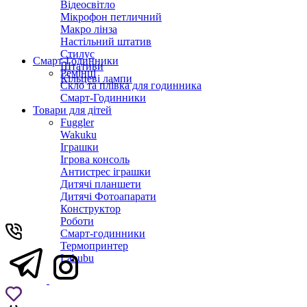
Відеосвітло
Мікрофон петличний
Макро лінза
Настільний штатив
Стилус
Смарт-Годинники
Штативи
Ремінці
Кільцеві лампи
Скло та плівка для годинника
Смарт-Годинники
Товари для дітей
Fuggler
Wakuku
Іграшки
Ігрова консоль
Антистрес іграшки
Дитячi планшети
Дитячі Фотоапарати
Конструктор
Роботи
Смарт-годинники
Термопринтер
Labubu