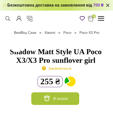
Безкоштовна доставка на замовлення від
700 ₴
0
Toggle
navigati
BestBuy Case
Xiaomi
Poco
Poco X3 Pro
Shadow Matt Style UA Poco
X3/X3 Pro sunflover girl
Закінчується
255
₴
В кошик