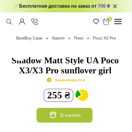
Бесплатная доставка на заказ от
700 ₴
0
Toggle
navigati
BestBuy Case
Xiaomi
Поко
Poco X3 Pro
Shadow Matt Style UA Poco
X3/X3 Pro sunflover girl
Заканчивается
255
₴
В корзину