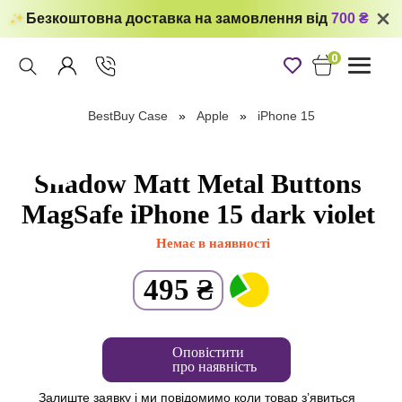
Безкоштовна доставка на замовлення від
700 ₴
0
Toggle
navigati
BestBuy Case
Apple
iPhone 15
Shadow Matt Metal Buttons
MagSafe iPhone 15 dark violet
Немає в наявності
495
₴
Оповістити
про наявність
Залиште заявку і ми повідомимо коли товар з’явиться