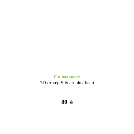
Є в наявності
Закінчується
Space Drop Protection
Силікон Золотий Пил iPhone
Motivation iPhone 15 clear
15
355
325
₴
₴
Є в наявності
3D стікер Stix air pink heart
80
₴
Є в наявності
Є в наявності