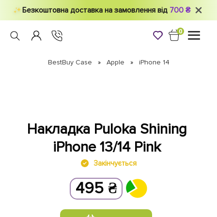
Безкоштовна доставка на замовлення від
700 ₴
0
Toggle
navigati
BestBuy Case
Apple
iPhone 14
Накладка Puloka Shining
iPhone 13/14 Pink
Закінчується
495
₴