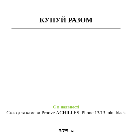
КУПУЙ РАЗОМ
Закінчується
Закінчується
Prisma Ladies iPhone 13/14
Prisma Ladies iPhone 13/14
creative girlfriend
luxurious queen
305
305
₴
₴
Є в наявності
Скло для камери Proove ACHILLES iPhone 13/13 mini black
375
₴