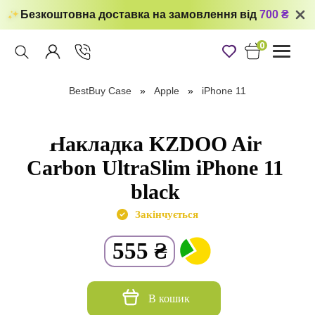
Безкоштовна доставка на замовлення від
700 ₴
0
Toggle
navigati
BestBuy Case
Apple
iPhone 11
Накладка KZDOO Air
Carbon UltraSlim iPhone 11
black
Закінчується
555
₴
В кошик