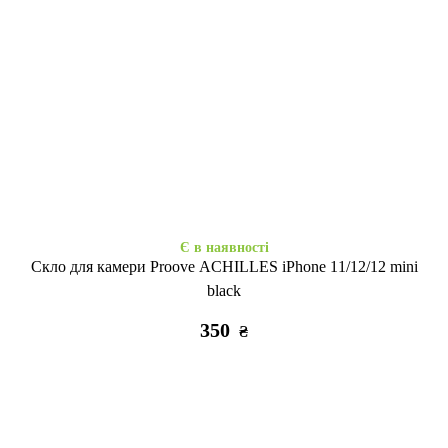
Є в наявності
Є в наявності
MraMor iPhone 11 Черно-
Силікон Baseus iPhone 11
белый
clear
255
325
₴
₴
Є в наявності
Скло для камери Proove ACHILLES iPhone 11/12/12 mini
black
350
₴
Є в наявності
Є в наявності
Силікон IMD iPhone 11 tropic
Ультрабронь силікон iPhone