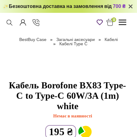
Безкоштовна доставка на замовлення від
700 ₴
0
Toggle
navigati
BestBuy Case
Загальні аксесуари
Кабелі
Кабелі Type C
Кабель Borofone BX83 Type-
C to Type-C 60W/3A (1m)
white
Немає в наявності
195
₴