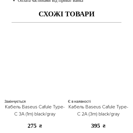
Оплата частинами від Приват Банка
СХОЖІ ТОВАРИ
Закінчується
Є в наявності
Кабель Baseus Cafule Type-
Кабель Baseus Cafule Type-
C 3A (1m) black/gray
C 2A (3m) black/gray
275
395
₴
₴