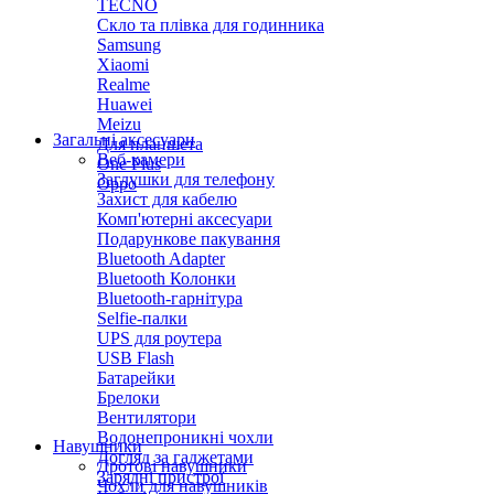
TECNO
Скло та плівка для годинника
Samsung
Xiaomi
Realme
Huawei
Meizu
Загальні аксесуари
Для планшета
Веб-камери
One Plus
Заглушки для телефону
Oppo
Захист для кабелю
Комп'ютерні аксесуари
Подарункове пакування
Bluetooth Adapter
Bluetooth Колонки
Bluetooth-гарнітура
Selfie-палки
UPS для роутера
USB Flash
Батарейки
Брелоки
Вентилятори
Водонепроникні чохли
Навушники
Догляд за гаджетами
Дротові навушники
Зарядні пристрої
Чохли для навушників