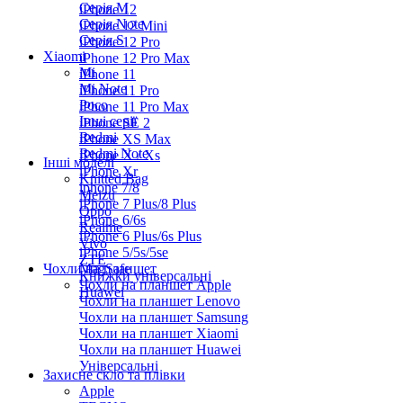
Серiя M
iPhone 12
Серія Note
iPhone 12 Mini
Серія S
iPhone 12 Pro
Xiaomi
iPhone 12 Pro Max
Mi
iPhone 11
Mi Note
iPhone 11 Pro
Poco
iPhone 11 Pro Max
Інші серії
iPhone SE 2
Redmi
iPhone XS Max
Redmi Note
iPhone X / Xs
Інші моделі
iPhone Xr
Knitted Bag
iphone 7/8
Meizu
iPhone 7 Plus/8 Plus
Oppo
iPhone 6/6s
Realme
iPhone 6 Plus/6s Plus
Vivo
iPhone 5/5s/5se
ZTE
Чохли на планшет
MagSafe
Книжки універсальні
Чохли на планшет Apple
Huawei
Чохли на планшет Lenovo
Чохли на планшет Samsung
Чохли на планшет Xiaomi
Чохли на планшет Huawei
Універсальні
Захисне скло та плівки
Apple