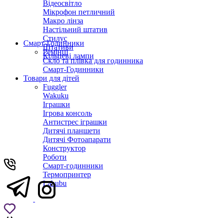
Відеосвітло
Мікрофон петличний
Макро лінза
Настільний штатив
Стилус
Смарт-Годинники
Штативи
Ремінці
Кільцеві лампи
Скло та плівка для годинника
Смарт-Годинники
Товари для дітей
Fuggler
Wakuku
Іграшки
Ігрова консоль
Антистрес іграшки
Дитячi планшети
Дитячі Фотоапарати
Конструктор
Роботи
Смарт-годинники
Термопринтер
Labubu