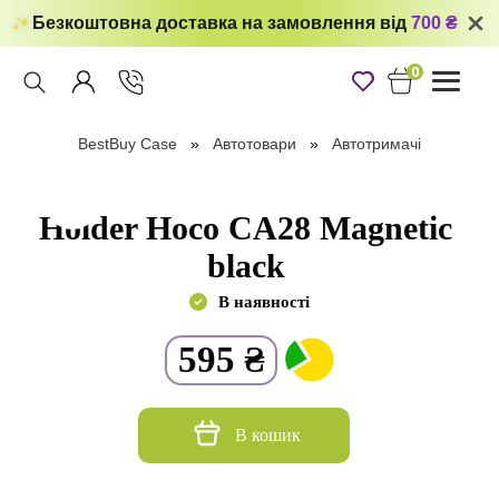
Безкоштовна доставка на замовлення від
700 ₴
0
Toggle
navigati
BestBuy Case
Автотовари
Автотримачі
Holder Hoco CA28 Magnetic
black
В наявності
595
₴
В кошик