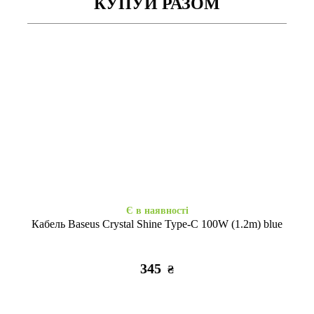
КУПУЙ РАЗОМ
Закінчується
Є в наявності
Holder Magnetic H-CT301
Holder Baseus Horizontal
black/red
Screen Gravity Vehicle Black
405
445
₴
₴
Є в наявності
Кабель Baseus Crystal Shine Type-C 100W (1.2m) blue
345
₴