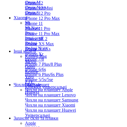
Серiя M
iPhone 12
Серія Note
iPhone 12 Mini
Серія S
iPhone 12 Pro
Xiaomi
iPhone 12 Pro Max
Mi
iPhone 11
Mi Note
iPhone 11 Pro
Poco
iPhone 11 Pro Max
Інші серії
iPhone SE 2
Redmi
iPhone XS Max
Redmi Note
iPhone X / Xs
Інші моделі
iPhone Xr
Knitted Bag
iphone 7/8
Meizu
iPhone 7 Plus/8 Plus
Oppo
iPhone 6/6s
Realme
iPhone 6 Plus/6s Plus
Vivo
iPhone 5/5s/5se
ZTE
Чохли на планшет
MagSafe
Книжки універсальні
Чохли на планшет Apple
Huawei
Чохли на планшет Lenovo
Чохли на планшет Samsung
Чохли на планшет Xiaomi
Чохли на планшет Huawei
Універсальні
Захисне скло та плівки
Apple