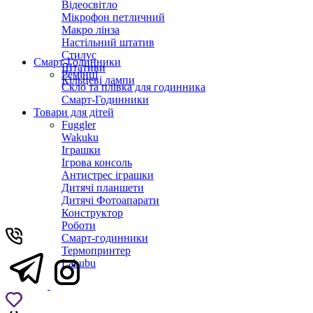
Відеосвітло
Мікрофон петличний
Макро лінза
Настільний штатив
Стилус
Смарт-Годинники
Штативи
Ремінці
Кільцеві лампи
Скло та плівка для годинника
Смарт-Годинники
Товари для дітей
Fuggler
Wakuku
Іграшки
Ігрова консоль
Антистрес іграшки
Дитячi планшети
Дитячі Фотоапарати
Конструктор
Роботи
Смарт-годинники
Термопринтер
Labubu