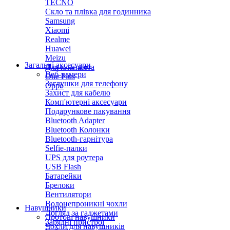
TECNO
Скло та плівка для годинника
Samsung
Xiaomi
Realme
Huawei
Meizu
Загальні аксесуари
Для планшета
Веб-камери
One Plus
Заглушки для телефону
Oppo
Захист для кабелю
Комп'ютерні аксесуари
Подарункове пакування
Bluetooth Adapter
Bluetooth Колонки
Bluetooth-гарнітура
Selfie-палки
UPS для роутера
USB Flash
Батарейки
Брелоки
Вентилятори
Водонепроникні чохли
Навушники
Догляд за гаджетами
Дротові навушники
Зарядні пристрої
Чохли для навушників