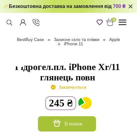
Безкоштовна доставка на замовлення від
700 ₴
0
Toggle
navigati
BestBuy Case
Захисне скло та плівки
Apple
iPhone 11
Гідрогел.пл. iPhone Xr/11
глянець повн
Закінчується
245
₴
В кошик