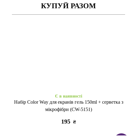
КУПУЙ РАЗОМ
Закінчується
Є в наявності
Гідрогел.пл. iPhone Xr/11 мат
Скло 3D NEU Chatel iPhone
перед
Xr/11 black +плівка задня
305
995
₴
₴
Є в наявності
Набір Color Way для екранів гель 150ml + серветка з
мікрофібри (CW-5151)
195
₴