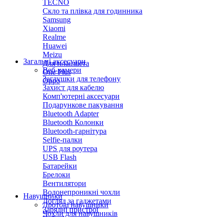
TECNO
Скло та плівка для годинника
Samsung
Xiaomi
Realme
Huawei
Meizu
Загальні аксесуари
Для планшета
Веб-камери
One Plus
Заглушки для телефону
Oppo
Захист для кабелю
Комп'ютерні аксесуари
Подарункове пакування
Bluetooth Adapter
Bluetooth Колонки
Bluetooth-гарнітура
Selfie-палки
UPS для роутера
USB Flash
Батарейки
Брелоки
Вентилятори
Водонепроникні чохли
Навушники
Догляд за гаджетами
Дротові навушники
Зарядні пристрої
Чохли для навушників