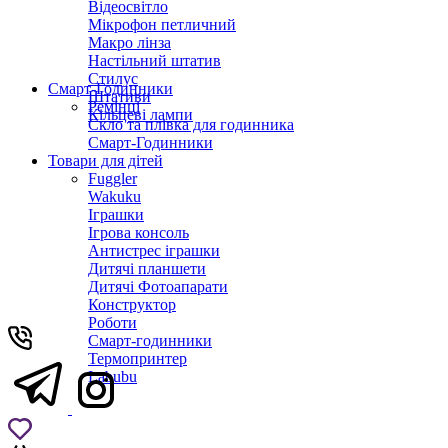
Відеосвітло
Мікрофон петличний
Макро лінза
Настільний штатив
Стилус
Смарт-Годинники
Штативи
Ремінці
Кільцеві лампи
Скло та плівка для годинника
Смарт-Годинники
Товари для дітей
Fuggler
Wakuku
Іграшки
Ігрова консоль
Антистрес іграшки
Дитячi планшети
Дитячі Фотоапарати
Конструктор
Роботи
Смарт-годинники
Термопринтер
Labubu