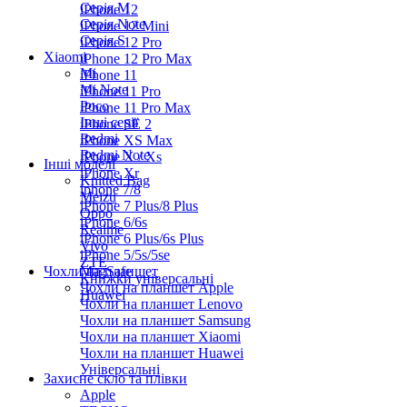
Серiя M
iPhone 12
Серія Note
iPhone 12 Mini
Серія S
iPhone 12 Pro
Xiaomi
iPhone 12 Pro Max
Mi
iPhone 11
Mi Note
iPhone 11 Pro
Poco
iPhone 11 Pro Max
Інші серії
iPhone SE 2
Redmi
iPhone XS Max
Redmi Note
iPhone X / Xs
Інші моделі
iPhone Xr
Knitted Bag
iphone 7/8
Meizu
iPhone 7 Plus/8 Plus
Oppo
iPhone 6/6s
Realme
iPhone 6 Plus/6s Plus
Vivo
iPhone 5/5s/5se
ZTE
Чохли на планшет
MagSafe
Книжки універсальні
Чохли на планшет Apple
Huawei
Чохли на планшет Lenovo
Чохли на планшет Samsung
Чохли на планшет Xiaomi
Чохли на планшет Huawei
Універсальні
Захисне скло та плівки
Apple