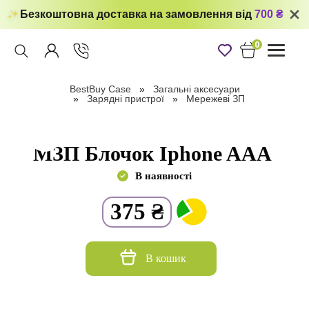
Безкоштовна доставка на замовлення від
700 ₴
0
Toggle
navigati
BestBuy Case
Загальні аксесуари
Зарядні пристрої
Мережеві ЗП
МЗП Блочок Iphone AAA
В наявності
375
₴
В кошик