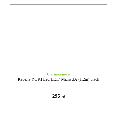
Є в наявності
Є в наявності
МЗП HOCO C73A Glorious
МЗП HOCO C12 2USB/2,4A
2USB/2,4A + кабель Lightning
+ кабель Lightning black
white
265
355
₴
₴
Є в наявності
Кабель YOKI Led LE17 Micro 3A (1.2m) black
295
₴