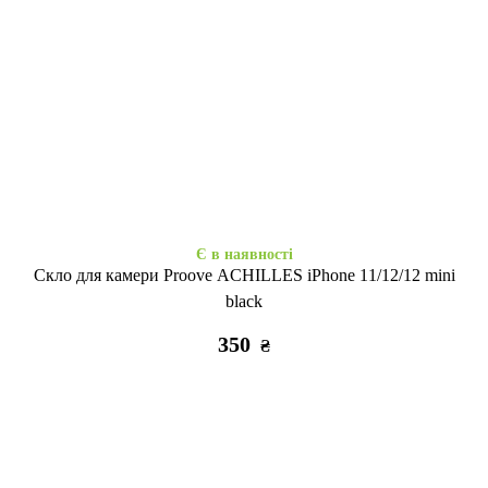
Є в наявності
Є в наявності
MraMor iPhone 11 Черно-
Силікон Baseus iPhone 11
белый
clear
255
325
₴
₴
Є в наявності
Скло для камери Proove ACHILLES iPhone 11/12/12 mini
black
350
₴
Є в наявності
Є в наявності
Силікон IMD iPhone 11 tropic
Ультрабронь силікон iPhone