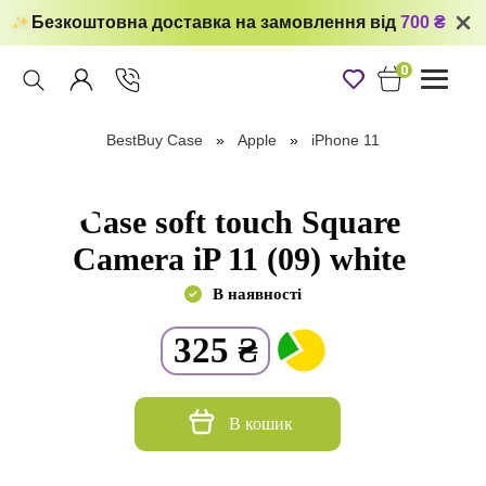
Безкоштовна доставка на замовлення від
700 ₴
0
Toggle
navigati
BestBuy Case
Apple
iPhone 11
Case soft touch Square
Camera iP 11 (09) white
В наявності
325
₴
В кошик