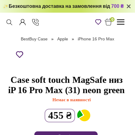
Безкоштовна доставка на замовлення від
700 ₴
0
Toggle
navigati
BestBuy Case
Apple
iPhone 16 Pro Max
Case soft touch MagSafe низ
iP 16 Pro Max (31) neon green
Немає в наявності
455
₴