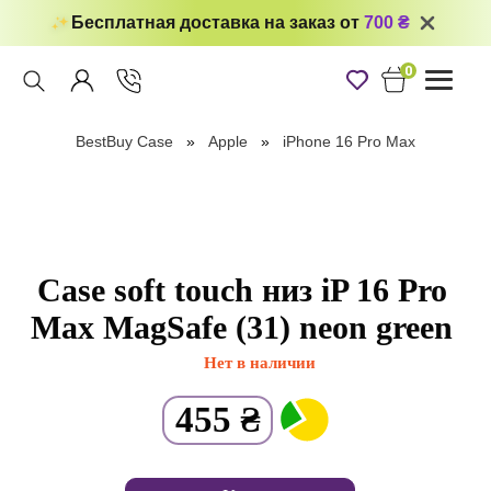
Бесплатная доставка на заказ от
700 ₴
0
Toggle
navigati
BestBuy Case
Apple
iPhone 16 Pro Max
Case soft touch низ iP 16 Pro
Max MagSafe (31) neon green
Нет в наличии
455
₴