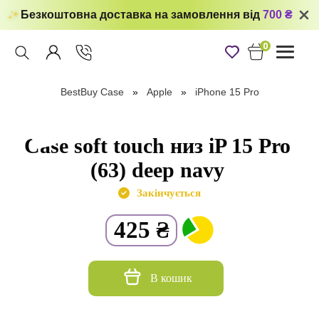
Безкоштовна доставка на замовлення від
700 ₴
0
Toggle
navigati
BestBuy Case
Apple
iPhone 15 Pro
Case soft touch низ iP 15 Pro
(63) deep navy
Закінчується
425
₴
В кошик