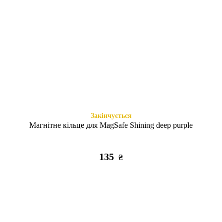
Є в наявності
Є в наявності
Space Drop Protection
Shadow Matt Metal Buttons
Motivation iPhone 15 Pro clear
MagSafe iPhone 15 Pro black
355
495
₴
₴
Закінчується
Магнітне кільце для MagSafe Shining deep purple
135
₴
Є в наявності
Закінчується
Case soft touch низ iP 15 Pro
Case soft touch низ iP 15 Pro