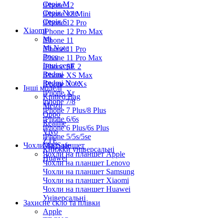
Серiя M
iPhone 12
Серія Note
iPhone 12 Mini
Серія S
iPhone 12 Pro
Xiaomi
iPhone 12 Pro Max
Mi
iPhone 11
Mi Note
iPhone 11 Pro
Poco
iPhone 11 Pro Max
Інші серії
iPhone SE 2
Redmi
iPhone XS Max
Redmi Note
iPhone X / Xs
Інші моделі
iPhone Xr
Knitted Bag
iphone 7/8
Meizu
iPhone 7 Plus/8 Plus
Oppo
iPhone 6/6s
Realme
iPhone 6 Plus/6s Plus
Vivo
iPhone 5/5s/5se
ZTE
Чохли на планшет
MagSafe
Книжки універсальні
Чохли на планшет Apple
Huawei
Чохли на планшет Lenovo
Чохли на планшет Samsung
Чохли на планшет Xiaomi
Чохли на планшет Huawei
Універсальні
Захисне скло та плівки
Apple