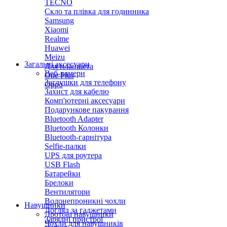
TECNO
Скло та плівка для годинника
Samsung
Xiaomi
Realme
Huawei
Meizu
Загальні аксесуари
Для планшета
Веб-камери
One Plus
Заглушки для телефону
Oppo
Захист для кабелю
Комп'ютерні аксесуари
Подарункове пакування
Bluetooth Adapter
Bluetooth Колонки
Bluetooth-гарнітура
Selfie-палки
UPS для роутера
USB Flash
Батарейки
Брелоки
Вентилятори
Водонепроникні чохли
Навушники
Догляд за гаджетами
Дротові навушники
Зарядні пристрої
Чохли для навушників