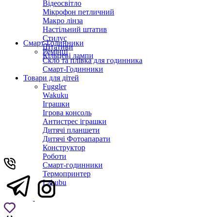
Відеосвітло
Мікрофон петличний
Макро лінза
Настільний штатив
Стилус
Смарт-Годинники
Штативи
Ремінці
Кільцеві лампи
Скло та плівка для годинника
Смарт-Годинники
Товари для дітей
Fuggler
Wakuku
Іграшки
Ігрова консоль
Антистрес іграшки
Дитячi планшети
Дитячі Фотоапарати
Конструктор
Роботи
Смарт-годинники
Термопринтер
Labubu