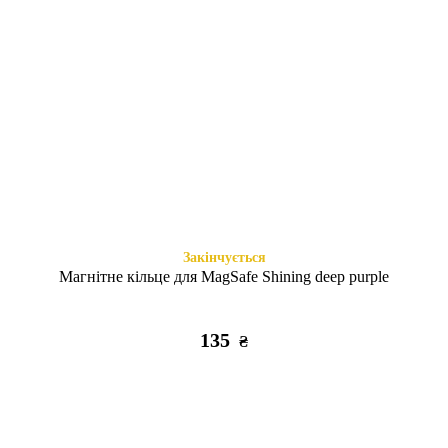
Закінчується
Є в наявності
Swarowski Crystalline iPhone
Ультрабронь силікон iPhone
13 Pro silver
13 Pro clear
805
255
₴
₴
Закінчується
Магнітне кільце для MagSafe Shining deep purple
135
₴
Є в наявності
Є в наявності