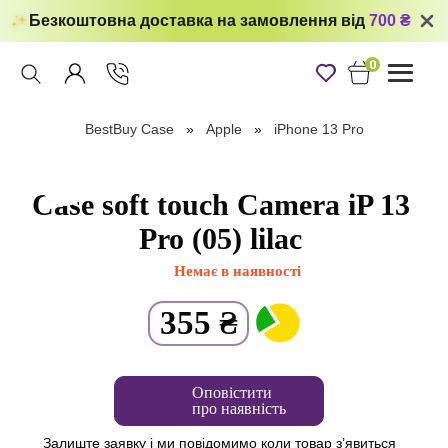
Безкоштовна доставка на замовлення від
700 ₴
0
Toggle
navigati
BestBuy Case
Apple
iPhone 13 Pro
Case soft touch Camera iP 13
Pro (05) lilac
Немає в наявності
355
₴
Оповістити
про наявність
Залиште заявку і ми повідомимо коли товар з’явиться