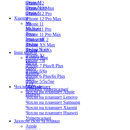
Серiя M
iPhone 12
Серія Note
iPhone 12 Mini
Серія S
iPhone 12 Pro
Xiaomi
iPhone 12 Pro Max
Mi
iPhone 11
Mi Note
iPhone 11 Pro
Poco
iPhone 11 Pro Max
Інші серії
iPhone SE 2
Redmi
iPhone XS Max
Redmi Note
iPhone X / Xs
Інші моделі
iPhone Xr
Knitted Bag
iphone 7/8
Meizu
iPhone 7 Plus/8 Plus
Oppo
iPhone 6/6s
Realme
iPhone 6 Plus/6s Plus
Vivo
iPhone 5/5s/5se
ZTE
Чохли на планшет
MagSafe
Книжки універсальні
Чохли на планшет Apple
Huawei
Чохли на планшет Lenovo
Чохли на планшет Samsung
Чохли на планшет Xiaomi
Чохли на планшет Huawei
Універсальні
Захисне скло та плівки
Apple