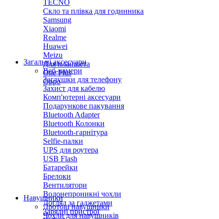
TECNO
Скло та плівка для годинника
Samsung
Xiaomi
Realme
Huawei
Meizu
Загальні аксесуари
Для планшета
Веб-камери
One Plus
Заглушки для телефону
Oppo
Захист для кабелю
Комп'ютерні аксесуари
Подарункове пакування
Bluetooth Adapter
Bluetooth Колонки
Bluetooth-гарнітура
Selfie-палки
UPS для роутера
USB Flash
Батарейки
Брелоки
Вентилятори
Водонепроникні чохли
Навушники
Догляд за гаджетами
Дротові навушники
Зарядні пристрої
Чохли для навушників