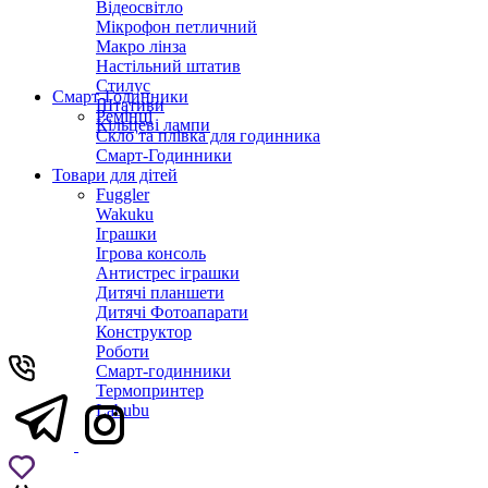
Відеосвітло
Мікрофон петличний
Макро лінза
Настільний штатив
Стилус
Смарт-Годинники
Штативи
Ремінці
Кільцеві лампи
Скло та плівка для годинника
Смарт-Годинники
Товари для дітей
Fuggler
Wakuku
Іграшки
Ігрова консоль
Антистрес іграшки
Дитячi планшети
Дитячі Фотоапарати
Конструктор
Роботи
Смарт-годинники
Термопринтер
Labubu