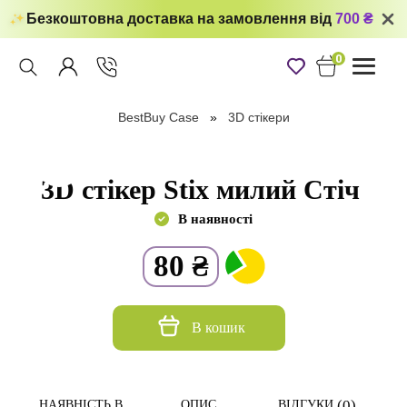
Безкоштовна доставка на замовлення від
700 ₴
0
Toggle
navigati
BestBuy Case
3D стікери
3D стікер Stix милий Стіч
В наявності
80
₴
В кошик
(0)
НАЯВНІСТЬ В
ОПИС
ВІДГУКИ