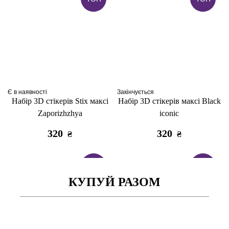
Є в наявності
Закінчується
Набір 3D стікерів Stix максі
Набір 3D стікерів максі Black
Zaporizhzhya
iconic
320
320
₴
₴
ТОП
ТОП
КУПУЙ РАЗОМ