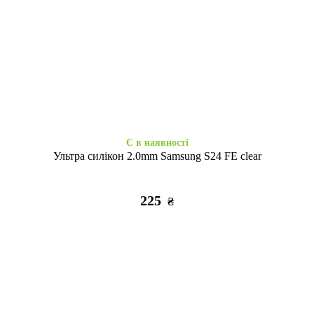
Є в наявності
Є в наявності
Набір 3D стікерів максі Soft
Набір 3D стікерів максі Relax
Chic
life
320
320
₴
₴
Є в наявності
Ультра силікон 2.0mm Samsung S24 FE clear
225
₴
Закінчується
Є в наявності
Набір 3D стікерів максі
3D стікер Stix Paw patrol
Tattooska Go girl
Chase