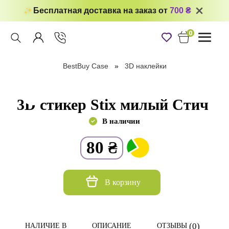
Бесплатная доставка на заказ от
700 ₴
0
Toggle
navigati
BestBuy Case
3D наклейки
3D стикер Stix милый Стич
В наличии
80
₴
В корзину
(0)
НАЛИЧИЕ В
ОПИСАНИЕ
ОТЗЫВЫ