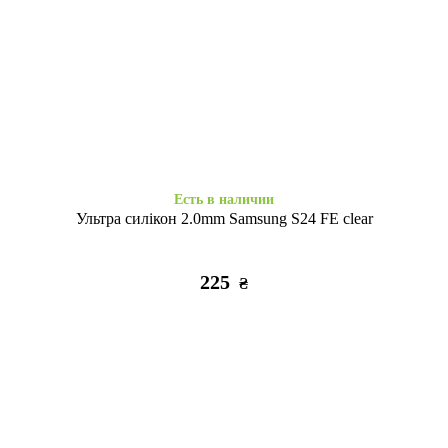
Есть в наличии
Есть в наличии
Набір 3D стікерів максі Soft
Набір 3D стікерів максі Relax
Chic
life
320
320
₴
₴
Есть в наличии
Ультра силікон 2.0mm Samsung S24 FE clear
225
₴
Заканчивается
Есть в наличии
Набор 3D стикеров макси
3D стикер Stix Paw patrol
Tattooska Go girl
Chase