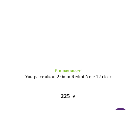
Є в наявності
Є в наявності
Набір 3D стікерів максі Soft
Набір 3D стікерів максі Relax
Chic
life
320
320
₴
₴
Є в наявності
Ультра силікон 2.0mm Redmi Note 12 clear
225
₴
ТОП
Закінчується
Є в наявності
Набір 3D стікерів максі
3D стікер Stix Paw patrol