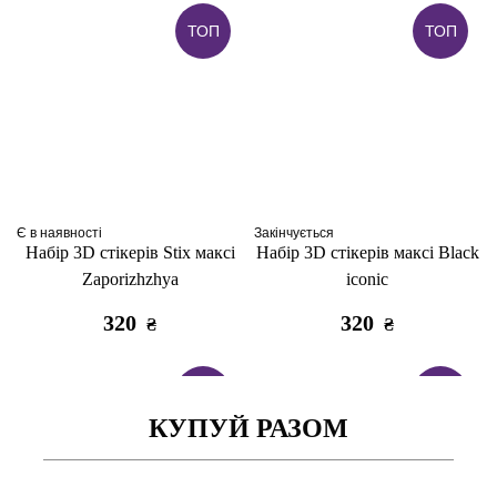
ТОП
ТОП
Є в наявності
Закінчується
Набір 3D стікерів Stix максі
Набір 3D стікерів максі Black
Zaporizhzhya
iconic
320
320
₴
₴
ТОП
ТОП
КУПУЙ РАЗОМ