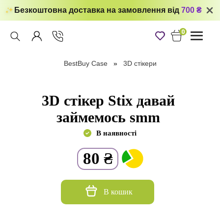
Безкоштовна доставка на замовлення від
700 ₴
0
Toggle
navigati
BestBuy Case
3D стікери
3D стікер Stix давай
займемось smm
В наявності
80
₴
В кошик