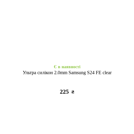
Є в наявності
Є в наявності
Набір 3D стікерів максі Soft
Набір 3D стікерів максі Relax
Chic
life
320
320
₴
₴
Є в наявності
Ультра силікон 2.0mm Samsung S24 FE clear
225
₴
Закінчується
Є в наявності
Набір 3D стікерів максі
3D стікер Stix Paw patrol
Tattooska Go girl
Chase