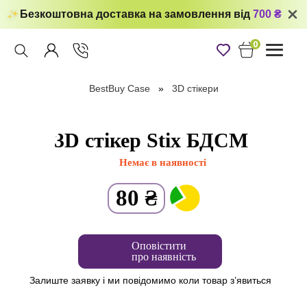
Безкоштовна доставка на замовлення від
700 ₴
0
Toggle
navigati
BestBuy Case
3D стікери
3D стікер Stix БДСМ
Немає в наявності
80
₴
Оповістити
про наявність
Залиште заявку і ми повідомимо коли товар з’явиться