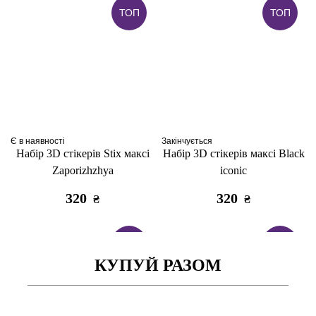
ТОП
ТОП
Є в наявності
Закінчується
Набір 3D стікерів Stix максі
Набір 3D стікерів максі Black
Zaporizhzhya
iconic
320
320
₴
₴
ТОП
ТОП
КУПУЙ РАЗОМ