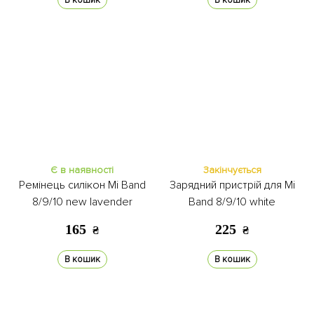
В кошик
В кошик
Є в наявності
Закінчується
Ремінець силікон Mi Band
Зарядний пристрій для Mi
8/9/10 new lavender
Band 8/9/10 white
165
225
₴
₴
В кошик
В кошик