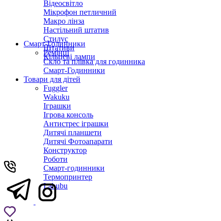
Відеосвітло
Мікрофон петличний
Макро лінза
Настільний штатив
Стилус
Смарт-Годинники
Штативи
Ремінці
Кільцеві лампи
Скло та плівка для годинника
Смарт-Годинники
Товари для дітей
Fuggler
Wakuku
Іграшки
Ігрова консоль
Антистрес іграшки
Дитячi планшети
Дитячі Фотоапарати
Конструктор
Роботи
Смарт-годинники
Термопринтер
Labubu