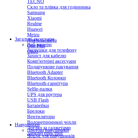
TECNO
Скло та плівка для годинника
Samsung
Xiaomi
Realme
Huawei
Meizu
Загальні аксесуари
Для планшета
Веб-камери
One Plus
Заглушки для телефону
Oppo
Захист для кабелю
Комп'ютерні аксесуари
Подарункове пакування
Bluetooth Adapter
Bluetooth Колонки
Bluetooth-гарнітура
Selfie-палки
UPS для роутера
USB Flash
Батарейки
Брелоки
Вентилятори
Водонепроникні чохли
Навушники
Догляд за гаджетами
Дротові навушники
Зарядні пристрої
Чохли для навушників