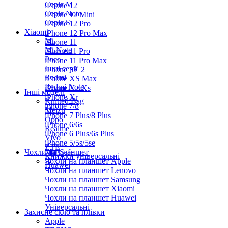
Серiя M
iPhone 12
Серія Note
iPhone 12 Mini
Серія S
iPhone 12 Pro
Xiaomi
iPhone 12 Pro Max
Mi
iPhone 11
Mi Note
iPhone 11 Pro
Poco
iPhone 11 Pro Max
Інші серії
iPhone SE 2
Redmi
iPhone XS Max
Redmi Note
iPhone X / Xs
Інші моделі
iPhone Xr
Knitted Bag
iphone 7/8
Meizu
iPhone 7 Plus/8 Plus
Oppo
iPhone 6/6s
Realme
iPhone 6 Plus/6s Plus
Vivo
iPhone 5/5s/5se
ZTE
Чохли на планшет
MagSafe
Книжки універсальні
Чохли на планшет Apple
Huawei
Чохли на планшет Lenovo
Чохли на планшет Samsung
Чохли на планшет Xiaomi
Чохли на планшет Huawei
Універсальні
Захисне скло та плівки
Apple