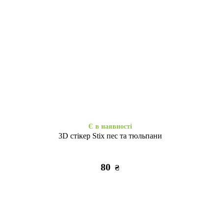
Закінчується
Закінчується
Силікон Starfall Clear Redmi
Ультра силікон 2.0mm Redmi
A1/A2 clear
A1/A2 clear
285
225
₴
₴
Є в наявності
3D стікер Stix пес та тюльпани
80
₴
Є в наявності
Закінчується