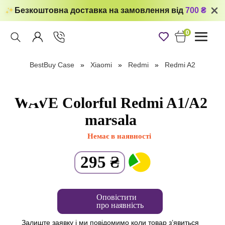
Безкоштовна доставка на замовлення від
700 ₴
0
Toggle
navigati
BestBuy Case
Xiaomi
Redmi
Redmi A2
WAVE Colorful Redmi A1/A2
marsala
Немає в наявності
295
₴
Оповістити
про наявність
Залиште заявку і ми повідомимо коли товар з’явиться