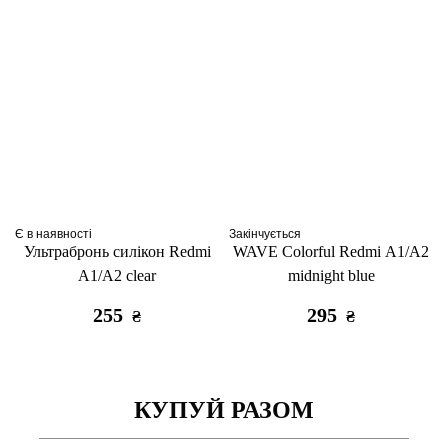
Є в наявності
Закінчується
Ультрабронь силікон Redmi
WAVE Colorful Redmi A1/A2
A1/A2 clear
midnight blue
255
295
₴
₴
КУПУЙ РАЗОМ