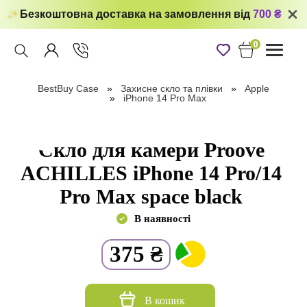
Безкоштовна доставка на замовлення від
700 ₴
0
Toggle
navigati
BestBuy Case
Захисне скло та плівки
Apple
iPhone 14 Pro Max
Скло для камери Proove
ACHILLES iPhone 14 Pro/14
Pro Max space black
В наявності
375
₴
В кошик