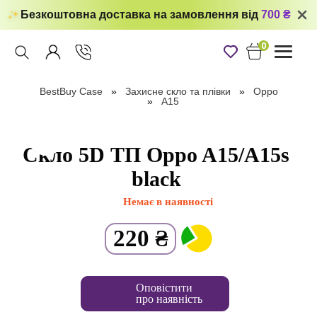
Безкоштовна доставка на замовлення від
700 ₴
0
Toggle
navigati
BestBuy Case
Захисне скло та плівки
Oppo
A15
Скло 5D ТП Oppo A15/A15s
black
Немає в наявності
220
₴
Оповістити
про наявність