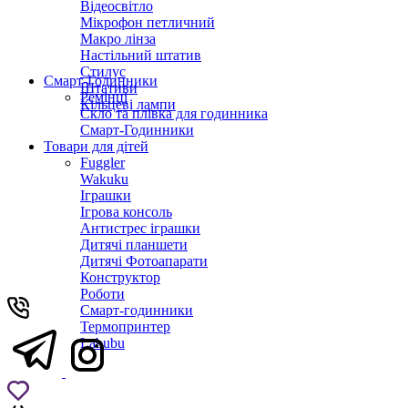
Відеосвітло
Мікрофон петличний
Макро лінза
Настільний штатив
Стилус
Смарт-Годинники
Штативи
Ремінці
Кільцеві лампи
Скло та плівка для годинника
Смарт-Годинники
Товари для дітей
Fuggler
Wakuku
Іграшки
Ігрова консоль
Антистрес іграшки
Дитячi планшети
Дитячі Фотоапарати
Конструктор
Роботи
Смарт-годинники
Термопринтер
Labubu