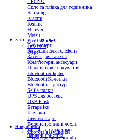
TECNO
Скло та плівка для годинника
Samsung
Xiaomi
Realme
Huawei
Meizu
Загальні аксесуари
Для планшета
Веб-камери
One Plus
Заглушки для телефону
Oppo
Захист для кабелю
Комп'ютерні аксесуари
Подарункове пакування
Bluetooth Adapter
Bluetooth Колонки
Bluetooth-гарнітура
Selfie-палки
UPS для роутера
USB Flash
Батарейки
Брелоки
Вентилятори
Водонепроникні чохли
Навушники
Догляд за гаджетами
Дротові навушники
Зарядні пристрої
Чохли для навушників