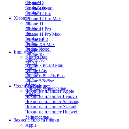
Серiя M
iPhone 12
Серія Note
iPhone 12 Mini
Серія S
iPhone 12 Pro
Xiaomi
iPhone 12 Pro Max
Mi
iPhone 11
Mi Note
iPhone 11 Pro
Poco
iPhone 11 Pro Max
Інші серії
iPhone SE 2
Redmi
iPhone XS Max
Redmi Note
iPhone X / Xs
Інші моделі
iPhone Xr
Knitted Bag
iphone 7/8
Meizu
iPhone 7 Plus/8 Plus
Oppo
iPhone 6/6s
Realme
iPhone 6 Plus/6s Plus
Vivo
iPhone 5/5s/5se
ZTE
Чохли на планшет
MagSafe
Книжки універсальні
Чохли на планшет Apple
Huawei
Чохли на планшет Lenovo
Чохли на планшет Samsung
Чохли на планшет Xiaomi
Чохли на планшет Huawei
Універсальні
Захисне скло та плівки
Apple