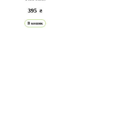
395
₴
В кошик