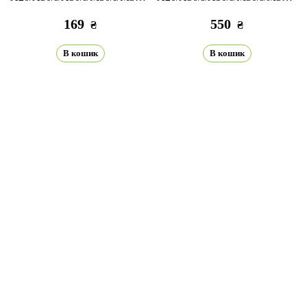
black
black
169
550
₴
₴
В кошик
В кошик