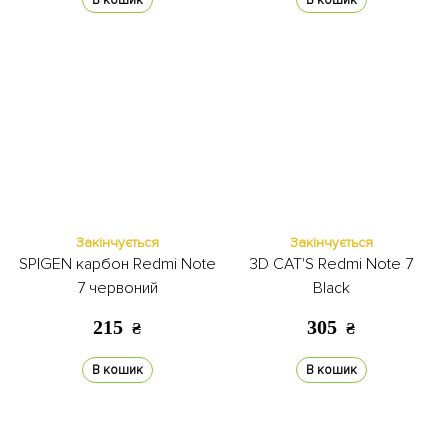
В кошик
В кошик
Закінчується
Закінчується
SPIGEN карбон Redmi Note
3D CAT'S Redmi Note 7
7 червоний
Black
215
305
₴
₴
В кошик
В кошик