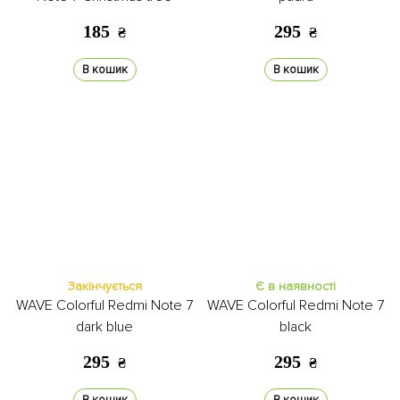
185
295
₴
₴
В кошик
В кошик
Закінчується
Є в наявності
WAVE Colorful Redmi Note 7
WAVE Colorful Redmi Note 7
dark blue
black
295
295
₴
₴