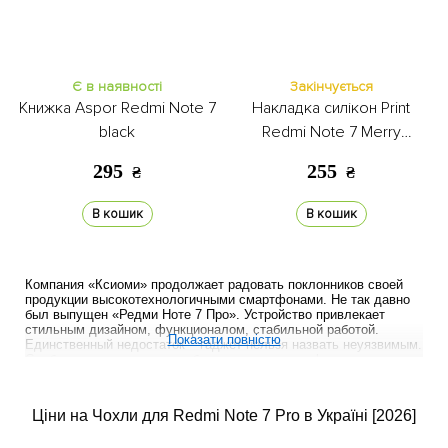
Є в наявності
Закінчується
Книжка Aspor Redmi Note 7
Накладка силікон Print
black
Redmi Note 7 Merry
Christmas green
295
255
₴
₴
В кошик
В кошик
Компания «Ксиоми» продолжает радовать поклонников своей
продукции высокотехнологичными смартфонами. Не так давно
был выпущен «Редми Ноте 7 Про». Устройство привлекает
стильным дизайном, функционалом, стабильной работой.
Показати повністю
Единственный недостаток – гаджет нельзя назвать неуязвимым.
Слабые места те же, что у большинства смартфонов: экран,
камеры, динамик, микрофон. К тому же корпус выполнен из
стекла и металла – на нем легко остаются царапины.
Предупредить косметические повреждения и серьезные
Ціни на Чохли для Redmi Note 7 Pro в Україні [2026]
поломки позволяет специально разработанный чехол на Xiaomi
Redmi Note 7 Pro. В Украине такие футляры уже поступили в