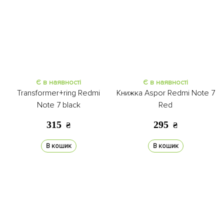
Є в наявності
Є в наявності
Transformer+ring Redmi
Книжка Aspor Redmi Note 7
Note 7 black
Red
315
295
₴
₴
В кошик
В кошик