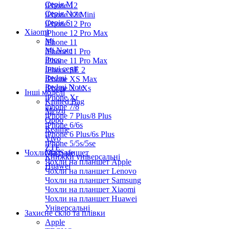
Серiя M
iPhone 12
Серія Note
iPhone 12 Mini
Серія S
iPhone 12 Pro
Xiaomi
iPhone 12 Pro Max
Mi
iPhone 11
Mi Note
iPhone 11 Pro
Poco
iPhone 11 Pro Max
Інші серії
iPhone SE 2
Redmi
iPhone XS Max
Redmi Note
iPhone X / Xs
Інші моделі
iPhone Xr
Knitted Bag
iphone 7/8
Meizu
iPhone 7 Plus/8 Plus
Oppo
iPhone 6/6s
Realme
iPhone 6 Plus/6s Plus
Vivo
iPhone 5/5s/5se
ZTE
Чохли на планшет
MagSafe
Книжки універсальні
Чохли на планшет Apple
Huawei
Чохли на планшет Lenovo
Чохли на планшет Samsung
Чохли на планшет Xiaomi
Чохли на планшет Huawei
Універсальні
Захисне скло та плівки
Apple