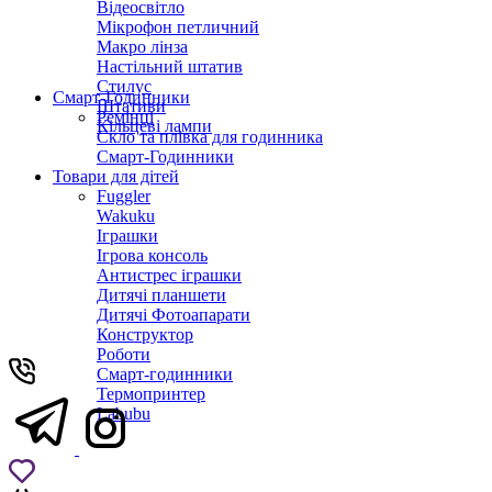
Відеосвітло
Мікрофон петличний
Макро лінза
Настільний штатив
Стилус
Смарт-Годинники
Штативи
Ремінці
Кільцеві лампи
Скло та плівка для годинника
Смарт-Годинники
Товари для дітей
Fuggler
Wakuku
Іграшки
Ігрова консоль
Антистрес іграшки
Дитячi планшети
Дитячі Фотоапарати
Конструктор
Роботи
Смарт-годинники
Термопринтер
Labubu