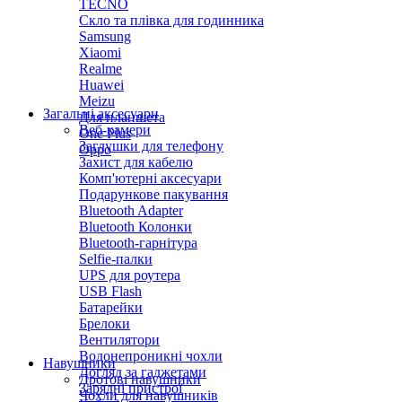
TECNO
Скло та плівка для годинника
Samsung
Xiaomi
Realme
Huawei
Meizu
Загальні аксесуари
Для планшета
Веб-камери
One Plus
Заглушки для телефону
Oppo
Захист для кабелю
Комп'ютерні аксесуари
Подарункове пакування
Bluetooth Adapter
Bluetooth Колонки
Bluetooth-гарнітура
Selfie-палки
UPS для роутера
USB Flash
Батарейки
Брелоки
Вентилятори
Водонепроникні чохли
Навушники
Догляд за гаджетами
Дротові навушники
Зарядні пристрої
Чохли для навушників