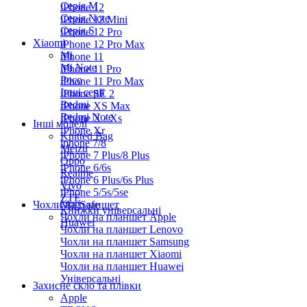
Серiя M
iPhone 12
Серія Note
iPhone 12 Mini
Серія S
iPhone 12 Pro
Xiaomi
iPhone 12 Pro Max
Mi
iPhone 11
Mi Note
iPhone 11 Pro
Poco
iPhone 11 Pro Max
Інші серії
iPhone SE 2
Redmi
iPhone XS Max
Redmi Note
iPhone X / Xs
Інші моделі
iPhone Xr
Knitted Bag
iphone 7/8
Meizu
iPhone 7 Plus/8 Plus
Oppo
iPhone 6/6s
Realme
iPhone 6 Plus/6s Plus
Vivo
iPhone 5/5s/5se
ZTE
Чохли на планшет
MagSafe
Книжки універсальні
Чохли на планшет Apple
Huawei
Чохли на планшет Lenovo
Чохли на планшет Samsung
Чохли на планшет Xiaomi
Чохли на планшет Huawei
Універсальні
Захисне скло та плівки
Apple