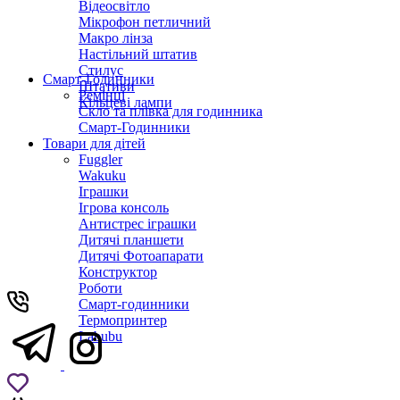
Відеосвітло
Мікрофон петличний
Макро лінза
Настільний штатив
Стилус
Смарт-Годинники
Штативи
Ремінці
Кільцеві лампи
Скло та плівка для годинника
Смарт-Годинники
Товари для дітей
Fuggler
Wakuku
Іграшки
Ігрова консоль
Антистрес іграшки
Дитячi планшети
Дитячі Фотоапарати
Конструктор
Роботи
Смарт-годинники
Термопринтер
Labubu