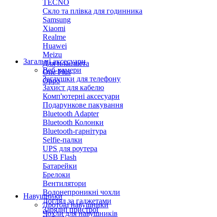
TECNO
Скло та плівка для годинника
Samsung
Xiaomi
Realme
Huawei
Meizu
Загальні аксесуари
Для планшета
Веб-камери
One Plus
Заглушки для телефону
Oppo
Захист для кабелю
Комп'ютерні аксесуари
Подарункове пакування
Bluetooth Adapter
Bluetooth Колонки
Bluetooth-гарнітура
Selfie-палки
UPS для роутера
USB Flash
Батарейки
Брелоки
Вентилятори
Водонепроникні чохли
Навушники
Догляд за гаджетами
Дротові навушники
Зарядні пристрої
Чохли для навушників