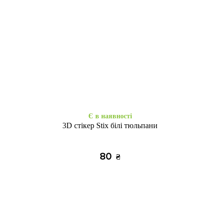
Закінчується
Закінчується
3D Cat Fuck iPhone 7/8/SE 2
Силікон iPhone 7/8/SE 2
Black
Собака улибака
225
205
₴
₴
Є в наявності
3D стікер Stix білі тюльпани
80
₴
Закінчується
Є в наявності
Принты Джон Лилии на
3D Ейфел.вежа 7/8/SE 2