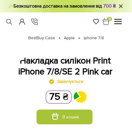
Безкоштовна доставка на замовлення від
700 ₴
0
Toggle
navigati
BestBuy Case
Apple
iphone 7/8
Накладка силікон Print
iPhone 7/8/SE 2 Pink car
Закінчується
75
₴
В кошик