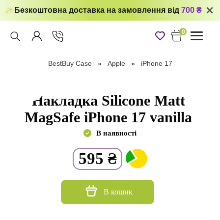
Безкоштовна доставка на замовлення від
700 ₴
0
Toggle
navigati
BestBuy Case
Apple
iPhone 17
Накладка Silicone Matt
MagSafe iPhone 17 vanilla
В наявності
595
₴
В кошик