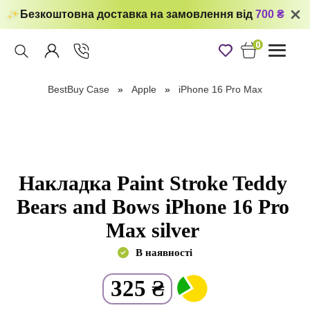
Безкоштовна доставка на замовлення від
700 ₴
0
Toggle
navigati
BestBuy Case
Apple
iPhone 16 Pro Max
Накладка Paint Stroke Teddy
Bears and Bows iPhone 16 Pro
Max silver
В наявності
325
₴