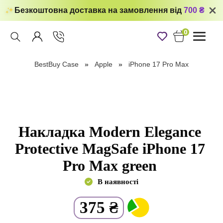
Безкоштовна доставка на замовлення від
700 ₴
0
Toggle
navigati
BestBuy Case
Apple
iPhone 17 Pro Max
Накладка Modern Elegance
Protective MagSafe iPhone 17
Pro Max green
В наявності
375
₴