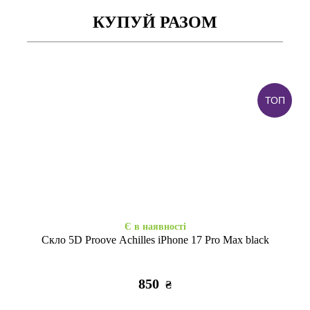
КУПУЙ РАЗОМ
ТОП
Є в наявності
Закінчується
Ультрабронь силікон iPhone
Накладка Color Glitter iPhone
17 Pro Max clear
17 Pro Max black
255
295
₴
₴
Є в наявності
Скло 5D Proove Achilles iPhone 17 Pro Max black
850
₴