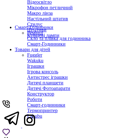
Відеосвітло
Мікрофон петличний
Макро лінза
Настільний штатив
Стилус
Смарт-Годинники
Штативи
Ремінці
Кільцеві лампи
Скло та плівка для годинника
Смарт-Годинники
Товари для дітей
Fuggler
Wakuku
Іграшки
Ігрова консоль
Антистрес іграшки
Дитячi планшети
Дитячі Фотоапарати
Конструктор
Роботи
Смарт-годинники
Термопринтер
Labubu