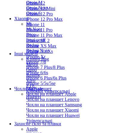
Серiя M
iPhone 12
Серія Note
iPhone 12 Mini
Серія S
iPhone 12 Pro
Xiaomi
iPhone 12 Pro Max
Mi
iPhone 11
Mi Note
iPhone 11 Pro
Poco
iPhone 11 Pro Max
Інші серії
iPhone SE 2
Redmi
iPhone XS Max
Redmi Note
iPhone X / Xs
Інші моделі
iPhone Xr
Knitted Bag
iphone 7/8
Meizu
iPhone 7 Plus/8 Plus
Oppo
iPhone 6/6s
Realme
iPhone 6 Plus/6s Plus
Vivo
iPhone 5/5s/5se
ZTE
Чохли на планшет
MagSafe
Книжки універсальні
Чохли на планшет Apple
Huawei
Чохли на планшет Lenovo
Чохли на планшет Samsung
Чохли на планшет Xiaomi
Чохли на планшет Huawei
Універсальні
Захисне скло та плівки
Apple