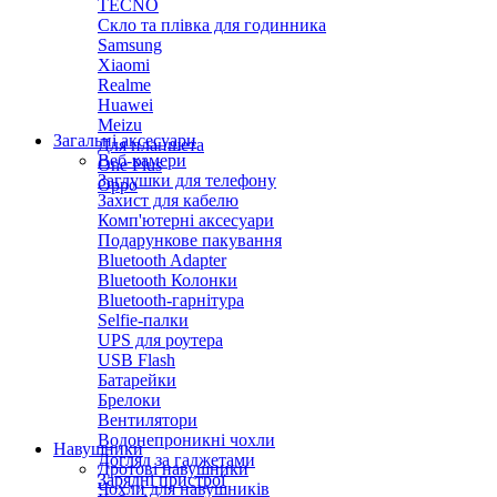
TECNO
Скло та плівка для годинника
Samsung
Xiaomi
Realme
Huawei
Meizu
Загальні аксесуари
Для планшета
Веб-камери
One Plus
Заглушки для телефону
Oppo
Захист для кабелю
Комп'ютерні аксесуари
Подарункове пакування
Bluetooth Adapter
Bluetooth Колонки
Bluetooth-гарнітура
Selfie-палки
UPS для роутера
USB Flash
Батарейки
Брелоки
Вентилятори
Водонепроникні чохли
Навушники
Догляд за гаджетами
Дротові навушники
Зарядні пристрої
Чохли для навушників