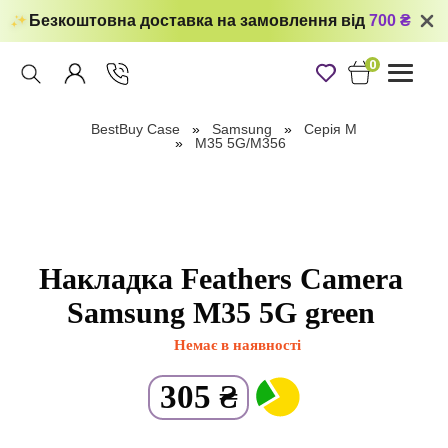
Безкоштовна доставка на замовлення від
700 ₴
0
Toggle
navigati
BestBuy Case
Samsung
Серiя M
M35 5G/M356
Накладка Feathers Camera
Samsung M35 5G green
Немає в наявності
305
₴