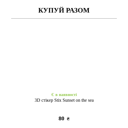
КУПУЙ РАЗОМ
Є в наявності
Закінчується
WAVE Colorful Samsung M35
WAVE Full Silicone Samsung
5G red
M35 5G new lavender
295
355
₴
₴
Є в наявності
3D стікер Stix Sunset on the sea
80
₴