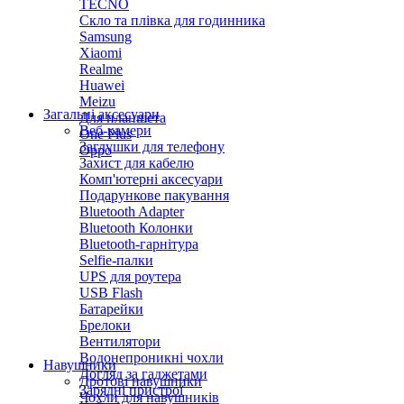
TECNO
Скло та плівка для годинника
Samsung
Xiaomi
Realme
Huawei
Meizu
Загальні аксесуари
Для планшета
Веб-камери
One Plus
Заглушки для телефону
Oppo
Захист для кабелю
Комп'ютерні аксесуари
Подарункове пакування
Bluetooth Adapter
Bluetooth Колонки
Bluetooth-гарнітура
Selfie-палки
UPS для роутера
USB Flash
Батарейки
Брелоки
Вентилятори
Водонепроникні чохли
Навушники
Догляд за гаджетами
Дротові навушники
Зарядні пристрої
Чохли для навушників