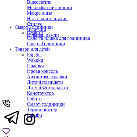
Відеосвітло
Мікрофон петличний
Макро лінза
Настільний штатив
Стилус
Смарт-Годинники
Штативи
Ремінці
Кільцеві лампи
Скло та плівка для годинника
Смарт-Годинники
Товари для дітей
Fuggler
Wakuku
Іграшки
Ігрова консоль
Антистрес іграшки
Дитячi планшети
Дитячі Фотоапарати
Конструктор
Роботи
Смарт-годинники
Термопринтер
Labubu