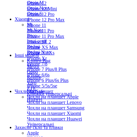
Серiя M
iPhone 12
Серія Note
iPhone 12 Mini
Серія S
iPhone 12 Pro
Xiaomi
iPhone 12 Pro Max
Mi
iPhone 11
Mi Note
iPhone 11 Pro
Poco
iPhone 11 Pro Max
Інші серії
iPhone SE 2
Redmi
iPhone XS Max
Redmi Note
iPhone X / Xs
Інші моделі
iPhone Xr
Knitted Bag
iphone 7/8
Meizu
iPhone 7 Plus/8 Plus
Oppo
iPhone 6/6s
Realme
iPhone 6 Plus/6s Plus
Vivo
iPhone 5/5s/5se
ZTE
Чохли на планшет
MagSafe
Книжки універсальні
Чохли на планшет Apple
Huawei
Чохли на планшет Lenovo
Чохли на планшет Samsung
Чохли на планшет Xiaomi
Чохли на планшет Huawei
Універсальні
Захисне скло та плівки
Apple