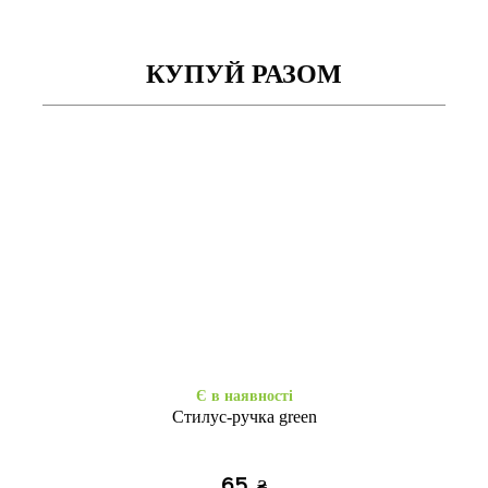
КУПУЙ РАЗОМ
Є в наявності
Закінчується
Книжка Aspor Samsung
Книжка Aspor Samsung
A12/M12 (2021) gold
A12/M12 (2021) marsala
295
295
₴
₴
Є в наявності
Стилус-ручка green
65
₴