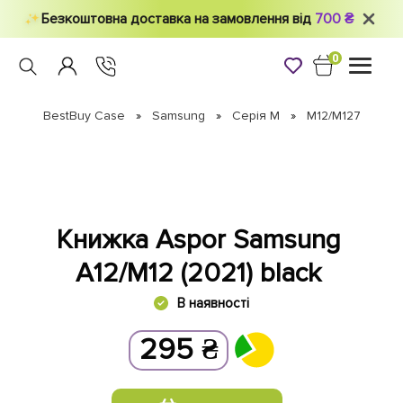
Безкоштовна доставка на замовлення від
700 ₴
0
Toggle
navigati
BestBuy Case
Samsung
Серiя M
M12/M127
Книжка Aspor Samsung
A12/M12 (2021) black
В наявності
295
₴